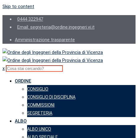
Skip to content
0444 322947
Email: segreteria@ordine.ingegneri.vi.it
Amministrazione trasparente
x
ORDINE
CONSIGLIO
CONSIGLIO DI DISCIPLINA
COMMISSIONI
SEGRETERIA
ALBO
ALBO UNICO
ALBO SPECIALE