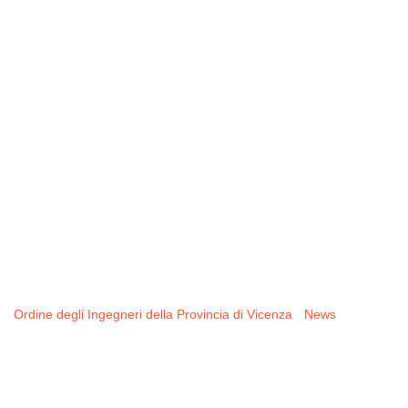
rinnovo del
Consiglio
dell’Ordine –
Quadriennio 2026-
2030 – quorum
raggiunto
Ordine degli Ingegneri della Provincia di Vicenza
-
News
-
Elezioni
per il rinnovo del Consiglio dell’Ordine – Quadriennio 2026-2030 –
quorum raggiunto