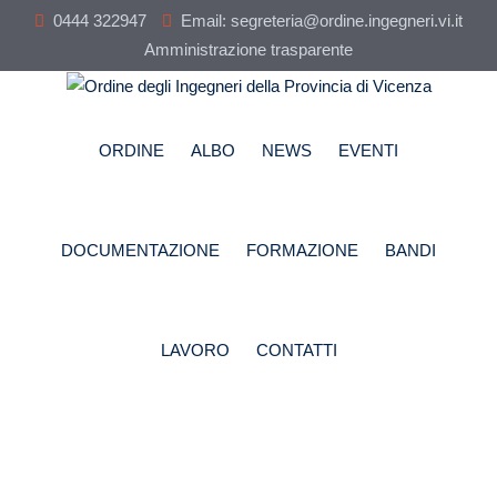
Skip
0444 322947
Email: segreteria@ordine.ingegneri.vi.it
to
Amministrazione trasparente
content
ORDINE
ALBO
NEWS
EVENTI
DOCUMENTAZIONE
FORMAZIONE
BANDI
LAVORO
CONTATTI
Elezioni per il