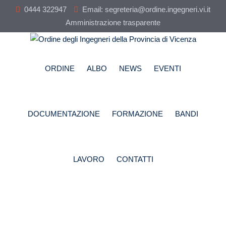
Skip
0444 322947
Email: segreteria@ordine.ingegneri.vi.it
to
Amministrazione trasparente
content
ORDINE
ALBO
NEWS
EVENTI
DOCUMENTAZIONE
FORMAZIONE
BANDI
LAVORO
CONTATTI
Registro Accessi