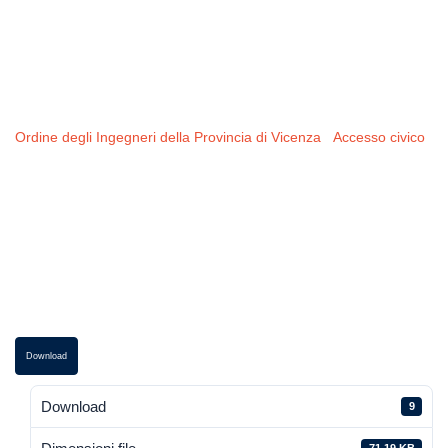
atti I semestre
2022
Ordine degli Ingegneri della Provincia di Vicenza
-
Accesso civico
-
Registro Accessi atti I semestre 2022
Download
Download
9