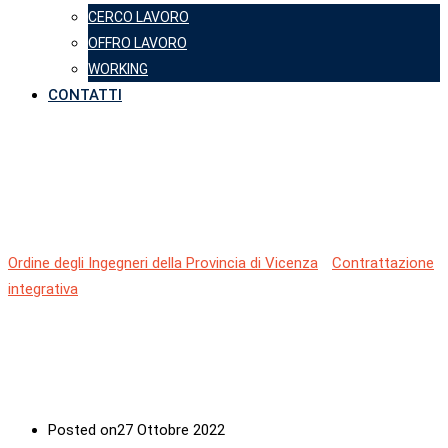
CERCO LAVORO
OFFRO LAVORO
WORKING
CONTATTI
CONTRATTAZIONE
INTEGRATIVA
Ordine degli Ingegneri della Provincia di Vicenza
-
Contrattazione
integrativa
-
CONTRATTAZIONE INTEGRATIVA
Posted on
27 Ottobre 2022