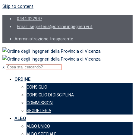
Skip to content
0444 322947
Email: segreteria@ordine.ingegneri.vi.it
Amministrazione trasparente
x
ORDINE
CONSIGLIO
CONSIGLIO DI DISCIPLINA
COMMISSIONI
SEGRETERIA
ALBO
ALBO UNICO
ALBO SPECIALE