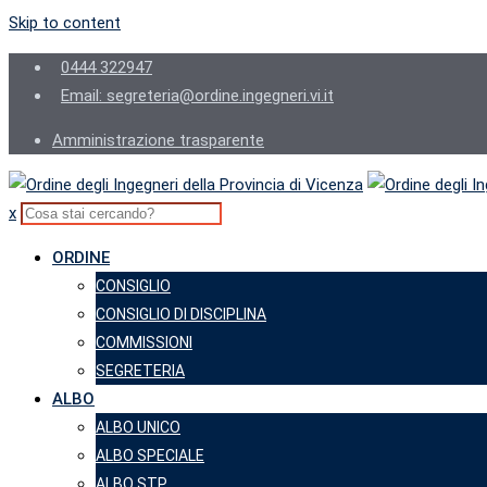
Skip to content
0444 322947
Email: segreteria@ordine.ingegneri.vi.it
Amministrazione trasparente
x
ORDINE
CONSIGLIO
CONSIGLIO DI DISCIPLINA
COMMISSIONI
SEGRETERIA
ALBO
ALBO UNICO
ALBO SPECIALE
ALBO STP