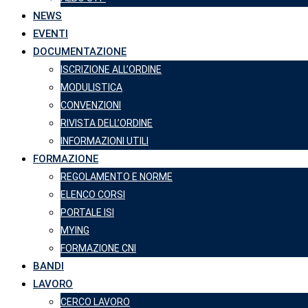
NEWS
EVENTI
DOCUMENTAZIONE
ISCRIZIONE ALL’ORDINE
MODULISTICA
CONVENZIONI
RIVISTA DELL’ORDINE
INFORMAZIONI UTILI
FORMAZIONE
REGOLAMENTO E NORME
ELENCO CORSI
PORTALE ISI
MYING
FORMAZIONE CNI
BANDI
LAVORO
CERCO LAVORO