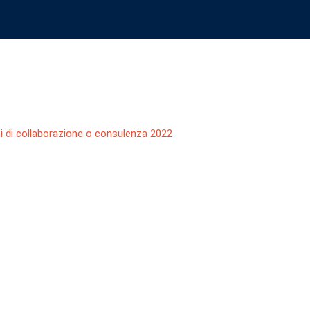
S.P.P._cv
chi di collaborazione o consulenza 2022
-
ANNO 2022 – Incarico R.S.P.