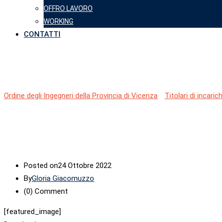
OFFRO LAVORO
WORKING
CONTATTI
ANNO 2022 – Incarico R.
Ordine degli Ingegneri della Provincia di Vicenza
-
Titolari di incari
Posted on
24 Ottobre 2022
By
Gloria Giacomuzzo
(0)
Comment
[featured_image]