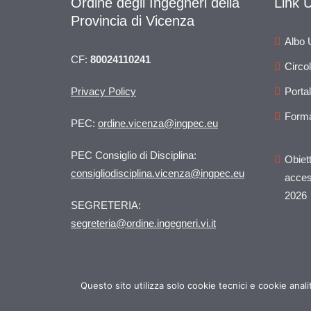
Ordine degli Ingegneri della
Link Ut
Provincia di Vicenza
Albo 
CF:
80024110241
Circol
Privacy Policy
Portal
Form
PEC:
ordine.vicenza@ingpec.eu
PEC Consiglio di Disciplina:
Obiett
consigliodisciplina.vicenza@ingpec.eu
access
2026
SEGRETERIA:
segreteria@ordine.ingegneri.vi.it
Questo sito utilizza solo cookie tecnici e cookie anal
© Copyright 2019