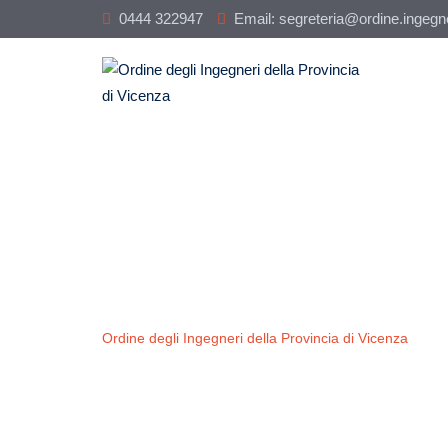
Skip
0444 322947
Email: segreteria@ordine.ingegner
to
content
Calendar
Ordine degli Ingegneri della Provincia di Vicenza
-
Cal