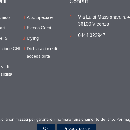
ili
Contatti
Via Luigi Massignan, n. 4
Unico
Albo Speciale
36100 Vicenza
ari
Elenco Corsi
0444 322947
e ISI
MyIng
azione CNI
Dichiarazione di
accessibilità
ivi di
ibilità
itici anonimizzati per garantire il normale funzionamento del sito. Per mag
 Ordine degli Ingegneri della Provincia di Vicenza. Website by
Infor
Ok
Privacy policy