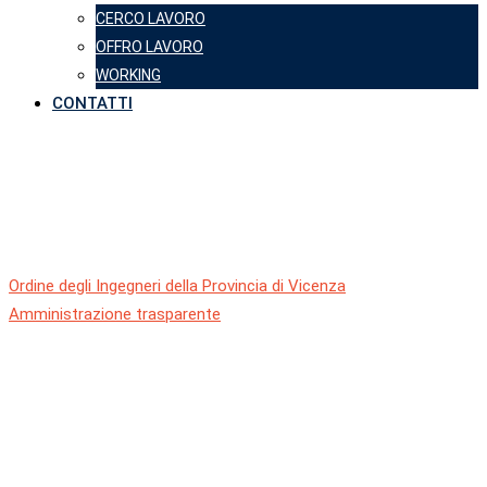
CERCO LAVORO
OFFRO LAVORO
WORKING
CONTATTI
Beni immobili e
gestione patrimonio
Ordine degli Ingegneri della Provincia di Vicenza
-
Amministrazione trasparente
-
Beni immobili e gestione
patrimonio