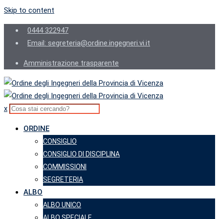
Skip to content
0444 322947
Email: segreteria@ordine.ingegneri.vi.it
Amministrazione trasparente
x
ORDINE
CONSIGLIO
CONSIGLIO DI DISCIPLINA
COMMISSIONI
SEGRETERIA
ALBO
ALBO UNICO
ALBO SPECIALE